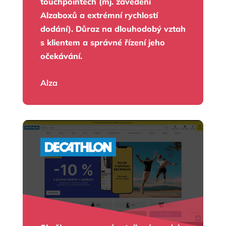
touchpointech (mj. zavedení
Alzaboxů a extrémní rychlostí
dodání). Důraz na dlouhodobý vztah
s klientem a správné řízení jeho
očekávání.
Alza