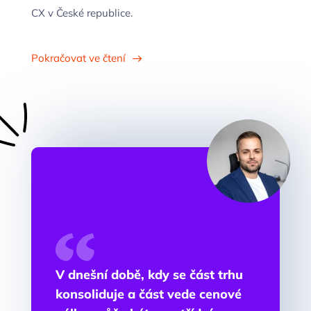
CX v České republice.
Pokračovat ve čtení
V dnešní době, kdy se část trhu
konsoliduje a část vede cenové