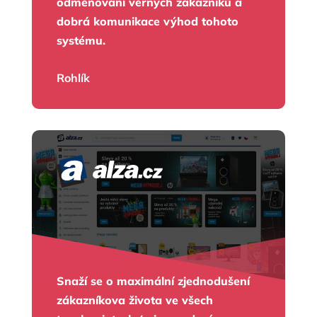
odměňování věrných zákazníků a
dobrá komunikace výhod tohoto
systému.
Rohlík
Snaží se o maximální zjednodušení
zákazníkova života ve všech