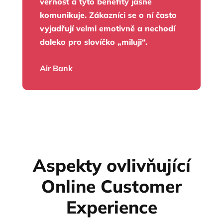
věrnost a tyto benefity jasně
komunikuje. Zákazníci se o ní často
vyjadřují velmi emotivně a nechodí
daleko pro slovíčko „miluji“.
Air Bank
Aspekty ovlivňující
Online Customer
Experience