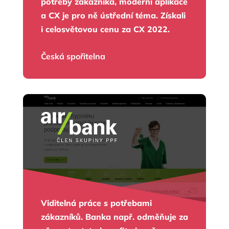
potřeby zákazníka, moderní aplikace
a CX je pro ně ústřední téma. Získali
i celosvětovou cenu za CX 2022.
Česká spořitelna
Viditelná práce s potřebami
zákazníků. Banka např. odměňuje za