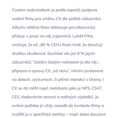
Častým nedostatkem je podle expertů podpora
vedení firmy pro změnu CX dle potřeb zákazníka.
Ačkoliv většina firem deklaruje prozákaznický
přístup, v praxi na něj zapomíná. Lukáš Pítra
zmiňuje, že až „80 % CEOs firem tvrdí, že doručují
skvělou zkušenost. Souhlasí ale jen 8 % jejich
zákazníků.“ Dalším častým nešvarem je dle něj i
příprava a úpravy CX „od stolu“, nikoliv postavené
na datech, výzkumech, či přímé interakci s klienty. I
CX se dá měřit např. metrikami jako je NPS, CSAT,
CES, sledováním recenzí a reálných výsledků. Je
ovšem potřeba je vždy zasadit do kontextu firmy a
rozšířit je o specifické metriky – např. doba doručení