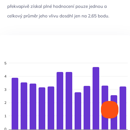
překvapivě získal plné hodnocení pouze jednou a
celkový průměr jeho vlivu dosáhl jen na 2,65 bodu.
5
4
3
2
1
0