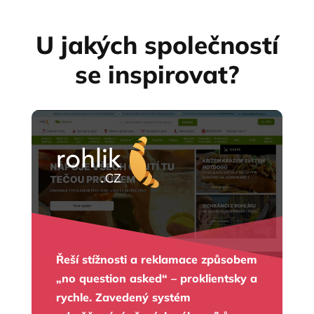
U jakých společností
se inspirovat?
Řeší stížnosti a reklamace způsobem
„no question asked“ – proklientsky a
rychle. Zavedený systém