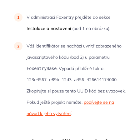
V administraci Foxentry přejděte do sekce
Instalace a nastavení
(bod 1 na obrázku).
Váš identifikátor se nachází uvnitř zobrazeného
javascriptového kódu (bod 2) u parametru
. Vypadá přibližně takto:
FoxentryBase
.
123e4567-e89b-12d3-a456-426614174000
Zkopírujte si pouze tento UUID kód bez uvozovek.
Pokud ještě projekt nemáte,
podívejte se na
návod k jeho vytvoření
.