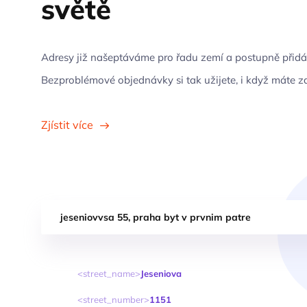
světě
Adresy již našeptáváme pro řadu zemí a postupně přidá
Bezproblémové objednávky si tak užijete, i když máte zah
Zjístit více
jeseniovvsa 55, praha byt v prvnim patre
street_name
Jeseniova
street_number
1151