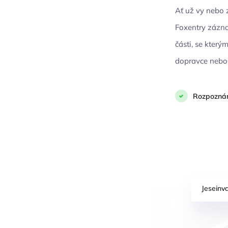
Ať už vy nebo 
Foxentry zázna
části, se kter
dopravce nebo 
Rozpoznám
Jeseinv