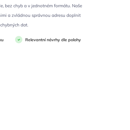
le, bez chyb a v jednotném formátu. Naše
nimi a zvládnou správnou adresu doplnit
 chybných dat.
ku
Relevantní návrhy dle polohy