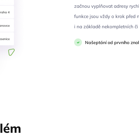
začnou vyplňovat adresy rych
raha 4
funkce jsou vždy o krok před 
znovce
i na základě nekompletních či
esenice
Našeptání od prvního zna
elém