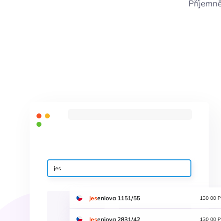
Příjemně
jes
Jes
eniova 1151/55
130 00 P
Jes
eniova 2831/42
130 00 P