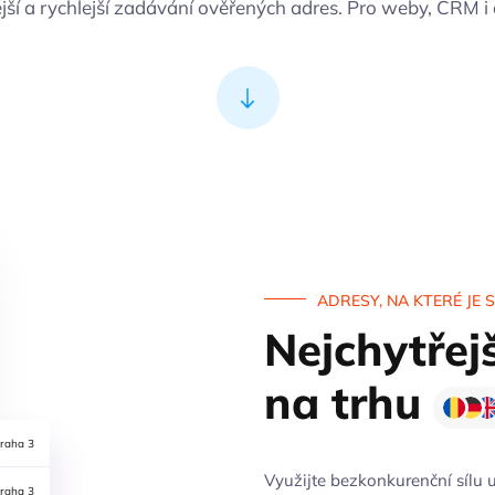
jší a rychlejší zadávání ověřených adres. Pro weby, CRM i 
ADRESY, NA KTERÉ JE 
Nejchytřej
na trhu
raha 3
Využijte bezkonkurenční sílu u
raha 3