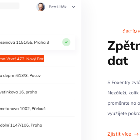
Petr Lišák
ČISTÍM
Zpětn
eseniova 1151/55, Praha 3
dat
esní čtvrť 472, Nový Bor
a depem 613/3, Pacov
S Foxentry zvl
vetinkova 16, praha
Nezáleží, kolik
proměníte na a
metanova 1002, Přelouč
využijete pokroč
dolní 1147/106, Praha
Zjístit více