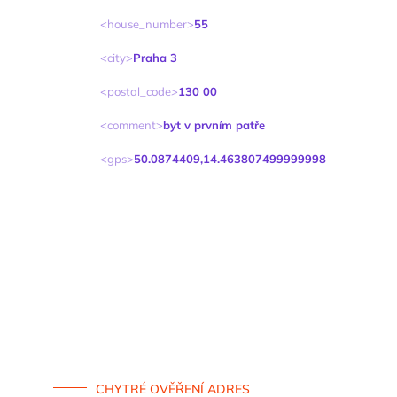
house_number
55
city
Praha 3
postal_code
130 00
comment
byt v prvním patře
gps
50.0874409,14.463807499999998
CHYTRÉ OVĚŘENÍ ADRES