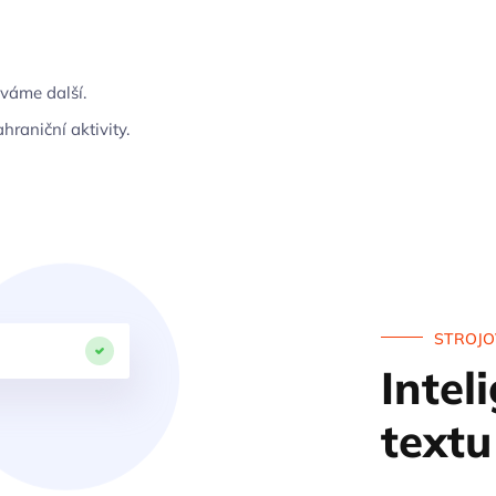
váme další.
raniční aktivity.
STROJO
Intel
textu