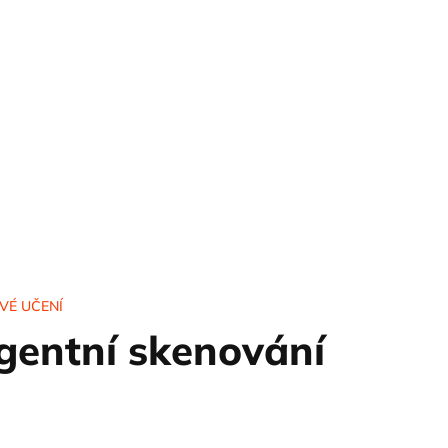
30+
VÉ UČENÍ
igentní skenování