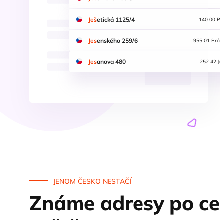
Ješ
etická 1125/4
140 00 P
Jes
enského 259/6
955 01 Prá
Jes
anova 480
252 42 J
JENOM ČESKO NESTAČÍ
Známe adresy po c