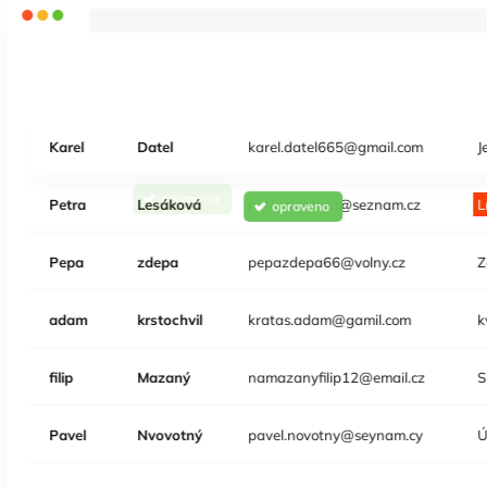
Karel
Datel
karel.datel665@gmail.com
J
Petra
Lesáková
petruse.z.lesa@seznam.cz
L
E-mail již neexistuje
Josef
Zdepa
pepazdepa66@volny.cz
Z
adam
krstochvil
kratas.adam@gamil.com
k
filip
Mazaný
namazanyfilip12@email.cz
S
Pavel
Nvovotný
pavel.novotny@seynam.cy
Ú