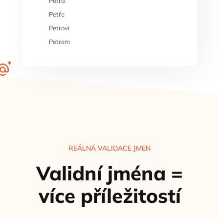
Petra
Petře
Petrovi
Petrem
REÁLNÁ VALIDACE JMEN
Validní jména =
více příležitostí