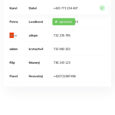
Karel
Datel
+420 773 234 407
Petra
Lesáková
+420 738 444 123
Josef
Zdepa
732 235 785
adam
krstochvil
732 060 202
filip
Mazaný
736 243 123
Pavel
Nvovotný
+420721987456