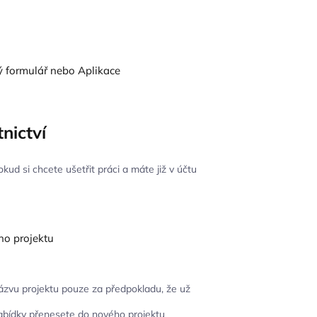
nictví
kud si chcete ušetřit práci a máte již v účtu
názvu projektu pouze za předpokladu, že už
abídky přenesete do nového projektu