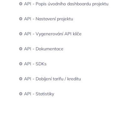
⚙️ API - Popis úvodního dashboardu projektu
⚙️ API - Nastavení projektu
⚙️ API - Vygenerování API klíče
⚙️ API - Dokumentace
⚙️ API - SDKs
⚙️ API - Dobíjení tarifu / kreditu
⚙️ API - Statistiky