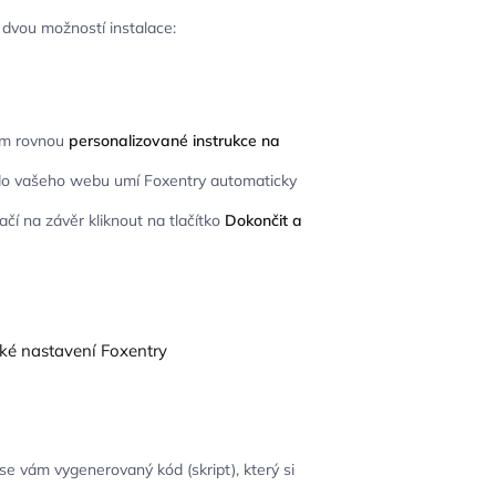
dvou možností instalace:
ám rovnou
personalizované instrukce na
u do vašeho webu umí Foxentry automaticky
čí na závěr kliknout na tlačítko
Dokončit a
e vám vygenerovaný kód (skript), který si