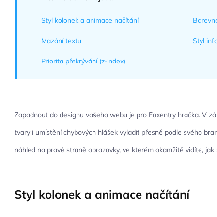
Styl kolonek a animace načítání
Barevné
Mazání textu
Styl inf
Priorita překrývání (z-index)
Zapadnout do designu vašeho webu je pro Foxentry hračka. V z
tvary i umístění chybových hlášek vyladit přesně podle svého bra
náhled na pravé straně obrazovky, ve kterém okamžitě vidíte, jak s
Styl kolonek a animace načítání