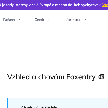
0 je tady! Adresy v celé Evropě a mnoho dalších vychytávek.
Víc
Řešení
Ceník
Informace
Vzhled a chování Foxentry 🎨
V tomto článku najdete