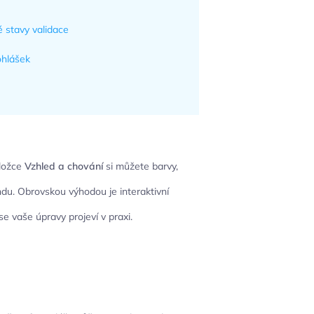
 stavy validace
ohlášek
áložce
Vzhled a chování
si můžete barvy,
ndu. Obrovskou výhodou je interaktivní
e vaše úpravy projeví v praxi.