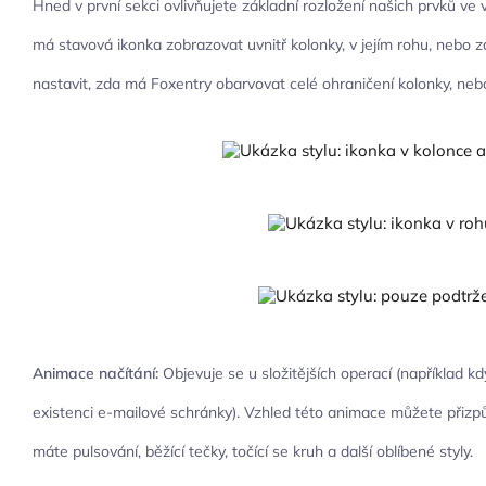
Hned v první sekci ovlivňujete základní rozložení našich prvků ve
má stavová ikonka zobrazovat uvnitř kolonky, v jejím rohu, nebo z
nastavit, zda má Foxentry obarvovat celé ohraničení kolonky, nebo 
Animace načítání:
Objevuje se u složitějších operací (například k
existenci e-mailové schránky). Vzhled této animace můžete přiz
máte pulsování, běžící tečky, točící se kruh a další oblíbené styly.