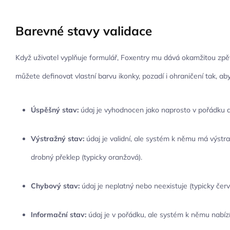
Barevné stavy validace
Když uživatel vyplňuje formulář, Foxentry mu dává okamžitou zpě
můžete definovat vlastní barvu ikonky, pozadí i ohraničení tak, aby 
Úspěšný stav:
údaj je vyhodnocen jako naprosto v pořádku a 
Výstražný stav:
údaj je validní, ale systém k němu má výstra
drobný překlep (typicky oranžová).
Chybový stav:
údaj je neplatný nebo neexistuje (typicky červ
Informační stav:
údaj je v pořádku, ale systém k němu nabízí