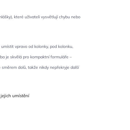
ášky), které uživateli vysvětlují chybu nebo
ji umístit vpravo od kolonky, pod kolonku,
lba je skvělá pro kompaktní formuláře –
e směrem dolů, takže nikdy nepřekryje další