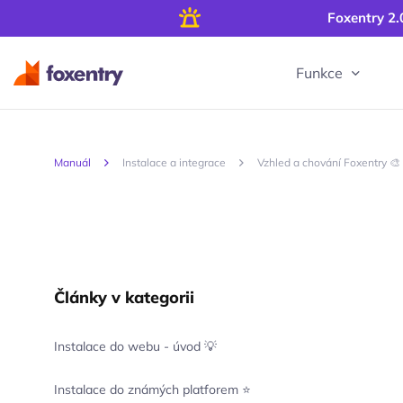
Foxentry 2.
Funkce
Manuál
Instalace a integrace
Vzhled a chování Foxentry 🎨
Články v kategorii
Instalace do webu - úvod 💡
Instalace do známých platforem ⭐