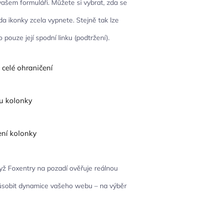
 vašem formuláři. Můžete si vybrat, zda se
da ikonky zcela vypnete. Stejně tak lze
pouze její spodní linku (podtržení).
dyž Foxentry na pozadí ověřuje reálnou
působit dynamice vašeho webu – na výběr