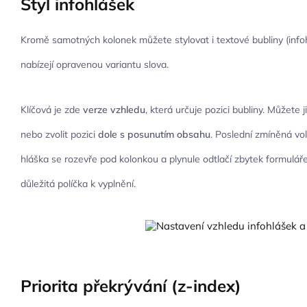
Styl infohlášek
Kromě samotných kolonek můžete stylovat i textové bubliny (infohl
nabízejí opravenou variantu slova.
Klíčová je zde
verze vzhledu
, která určuje pozici bubliny. Můžete 
nebo zvolit pozici
dole s posunutím obsahu
. Poslední zmíněná vo
hláška se rozevře pod kolonkou a plynule odtlačí zbytek formulář
důležitá políčka k vyplnění.
Priorita překrývání (z-index)