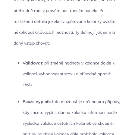
přehledně řadí v pravém postranním panelu. Po
rozkliknutí detailu jakékoliv spárované kolonky uvidíte
několik zaškrtávacích možností. Ty definují, jak se má
daný vstup chovat:
Validovat:
při změně hodnoty v kolonce dojde k
validaci, vyhodnocení stavu a případné opravě
chyb.
Pouze vyplnit:
tato možnost je určena pro případy,
kdy chcete vyplnit danou kolonku informací podle
výsledku validace ostatních kolonek ve skupině,
aniž by na dané kolonce dále probíhala validace.