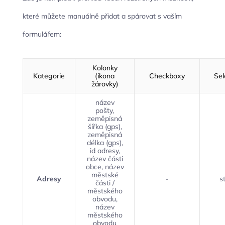
které můžete manuálně přidat a spárovat s vaším
formulářem:
Kolonky
Kategorie
(ikona
Checkboxy
Sel
žárovky)
název
pošty,
zeměpisná
šířka (gps),
zeměpisná
délka (gps),
id adresy,
název části
obce, název
městské
Adresy
-
s
části /
městského
obvodu,
název
městského
obvodu