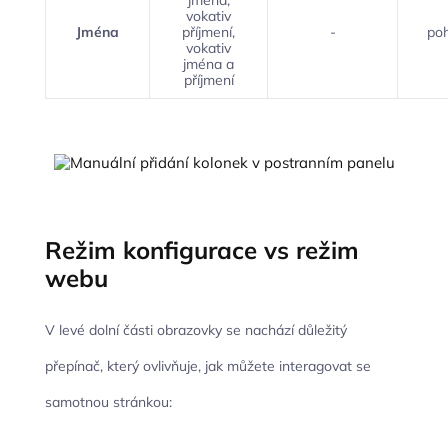
jména,
vokativ
Jména
příjmení,
-
poh
vokativ
jména a
příjmení
Režim konfigurace vs režim
webu
V levé dolní části obrazovky se nachází důležitý
přepínač, který ovlivňuje, jak můžete interagovat se
samotnou stránkou: