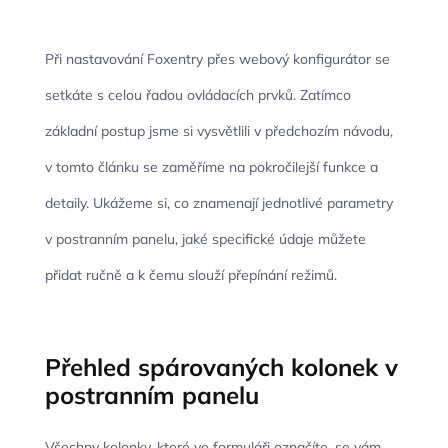
Při nastavování Foxentry přes webový konfigurátor se
setkáte s celou řadou ovládacích prvků. Zatímco
základní postup jsme si vysvětlili v předchozím návodu,
v tomto článku se zaměříme na pokročilejší funkce a
detaily. Ukážeme si, co znamenají jednotlivé parametry
v postranním panelu, jaké specifické údaje můžete
přidat ručně a k čemu slouží přepínání režimů.
Přehled spárovaných kolonek v
postranním panelu
Všechny kolonky, které ve formuláři označíte, se vám