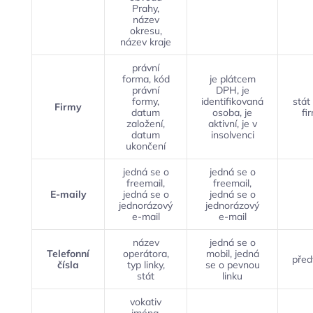
Prahy,
název
okresu,
název kraje
právní
forma, kód
je plátcem
právní
DPH, je
formy,
identifikovaná
stát 
Firmy
datum
osoba, je
fi
založení,
aktivní, je v
datum
insolvenci
ukončení
jedná se o
jedná se o
freemail,
freemail,
E-maily
jedná se o
jedná se o
jednorázový
jednorázový
e-mail
e-mail
název
jedná se o
Telefonní
operátora,
mobil, jedná
před
čísla
typ linky,
se o pevnou
stát
linku
vokativ