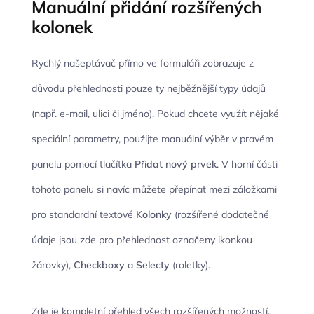
Manuální přidání rozšířených
kolonek
Rychlý našeptávač přímo ve formuláři zobrazuje z
důvodu přehlednosti pouze ty nejběžnější typy údajů
(např. e-mail, ulici či jméno). Pokud chcete využít nějaké
speciální parametry, použijte manuální výběr v pravém
panelu pomocí tlačítka
Přidat nový prvek
. V horní části
tohoto panelu si navíc můžete přepínat mezi záložkami
pro standardní textové
Kolonky
(rozšířené dodatečné
údaje jsou zde pro přehlednost označeny ikonkou
žárovky),
Checkboxy
a
Selecty
(roletky).
Zde je kompletní přehled všech rozšířených možností,